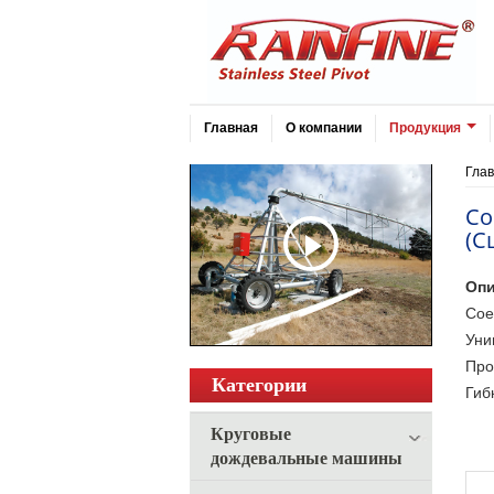
Главная
О компании
Продукция
Гла
Со
(С
Опи
Сое
Уни
Про
Категории
Гиб
Круговые
дождевальные машины