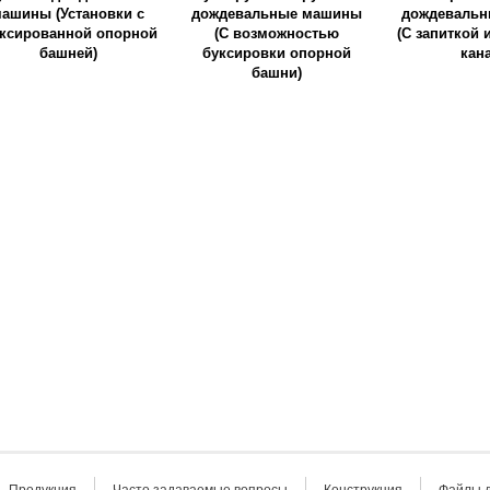
ашины (Установки с
дождевальные машины
дождеваль
ксированной опорной
(С возможностью
(С запиткой 
башней)
буксировки опорной
кан
башни)
Продукция
Часто задаваемые вопросы
Конструкция
Файлы д