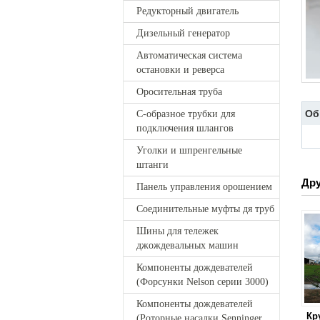
Редукторный двигатель
Дизельный генератор
Автоматическая система
остановки и реверса
Оросительная труба
Об
C-образное трубки для
подключения шлангов
Уголки и шпренгельные
штанги
Дру
Панель управления орошением
Соединительные муфты дя труб
Шины для тележек
джождевальных машин
Компоненты дождевателей
(Форсунки Nelson серии 3000)
Компоненты дождевателей
Кр
(Роторные насадки Senninger