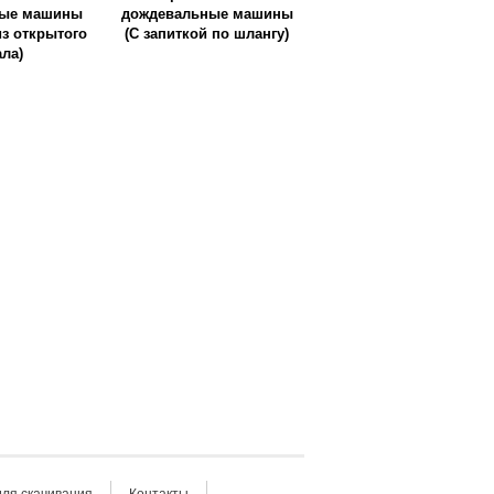
ные машины
дождевальные машины
из открытого
(С запиткой по шлангу)
ала)
ля скачивания
Контакты