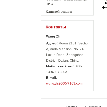
м
UP3)
фи
Концевой водомет
Контакты
Wang Zhi
Адрес:
Room 2101, Section
A, Anda Mansion, No. 74,
Luxun Road, Zhongshan
District, Dalian, China
Мобильный тел:
+86-
13940972553
E-mail:
wangzhi2000@163.com
Главная
О компании