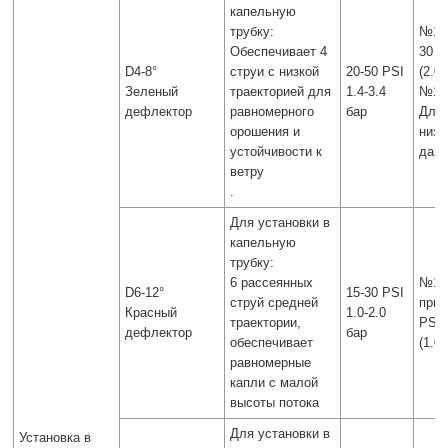
капельную
трубку:
№14
Обеспечивает 4
30 P
D4-8°
струи с низкой
20-50 PSI
(2.0 
Зеленый
траекторией для
1.4-3.4
№16
дефлектор
равномерного
бар
Для
орошения и
низк
устойчивости к
дав
ветру
.
Для установки в
капельную
трубку:
6 рассеянных
№14
D6-12°
15-30 PSI
струй средней
при 
Красный
1.0-2.0
траектории,
PSI
дефлектор
бар
обеспечивает
(1.0 
равномерные
капли с малой
высоты потока
Для установки в
Установка в