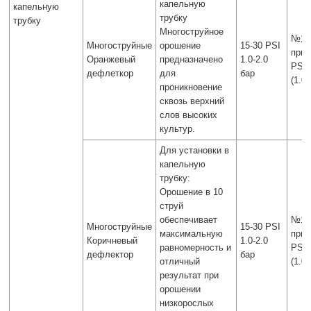
капельную
капельную
трубку
трубку
Многоструйное
№14
Многоструйные
орошение
15-30 PSI
при 
Оранжевый
предназначено
1.0-2.0
PSI
дефлеткор
для
бар
(1.0
проникновение
сквозь верхний
слов высоких
культур.
Для установки в
капельную
трубку:
Орошение в 10
струй
обеспечивает
№14
Многоструйные
15-30 PSI
максимальную
при 
Коричневый
1.0-2.0
равномерность и
PSI
дефлектор
бар
отличный
(1.0
результат при
орошении
низкорослых