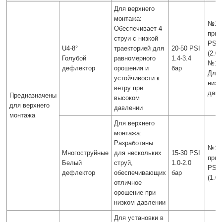
Для верхнего
монтажа:
№14
Обеспечивает 4
при 
струи с низкой
PSI
U4-8°
траекторией для
20-50 PSI
(2.0 
Голубой
равномерного
1.4-3.4
№16
дефлектор
орошения и
бар
Для
устойчивости к
низк
ветру при
дав
Предназначены
высоком
для верхнего
давлении
монтажа
Для верхнего
монтажа:
Разработаны
№14
Многоструйные
для нескольких
15-30 PSI
при 
Белый
струй,
1.0-2.0
PSI
дефлектор
обеспечивающих
бар
(1.0 
отличное
орошение при
низком давлении
Для установки в