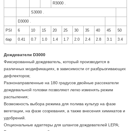
R3000 .
S3000 .
D3000 .
PSI
6
10
15
20
25
30
35
40
45
50
бар
0.41
0.7
1.0
1.4
1.7
2.0
2.4
2.8
3.1
3.4
Дождеватели D3000
Фиксированный дождеватель, который производится в
различных модификациях, в зависимости от разбрызгивающих
дефлекторов;
Разнонаправленные на 180 градусов двойные рассекатели
дождевальной головки позволяют легко изменять режим
распыления;
Возможность выбора режима для полива культур на фазе
вегетации, на фазе созревания, а также внесения химикатов и
удобрений.
Опциональные адаптеры для шлангов дождевателей LEPA;